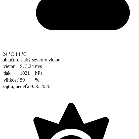
24 °C
14 °C
oblačno, slabý severný vietor
vietor
S, 3.24
m/s
tlak
1021
hPa
vlhkosť
59
%
zajtra, nedeľa 9. 8. 2026