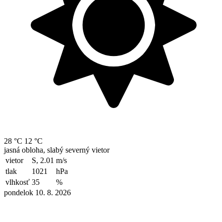
28 °C
12 °C
jasná obloha, slabý severný vietor
vietor
S, 2.01
m/s
tlak
1021
hPa
vlhkosť
35
%
pondelok 10. 8. 2026