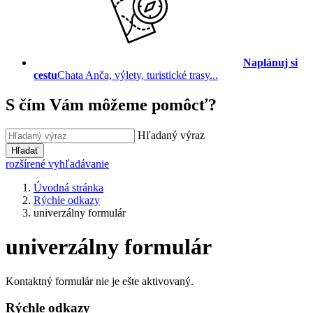
Naplánuj si
cestu
Chata Anča, výlety, turistické trasy...
S čím Vám môžeme pomôcť?
Hľadaný výraz
Hľadať
rozšírené vyhľadávanie
Úvodná stránka
Rýchle odkazy
univerzálny formulár
univerzálny formulár
Kontaktný formulár nie je ešte aktivovaný.
Rýchle odkazy