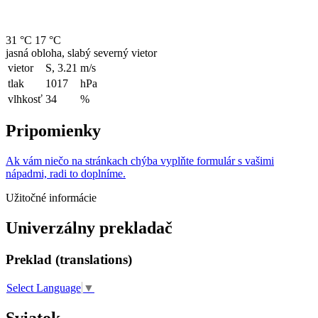
31 °C
17 °C
jasná obloha, slabý severný vietor
vietor
S, 3.21
m/s
tlak
1017
hPa
vlhkosť
34
%
Pripomienky
Ak vám niečo na stránkach chýba vyplňte formulár s vašimi
nápadmi, radi to doplníme.
Užitočné informácie
Univerzálny prekladač
Preklad (translations)
Select Language
▼