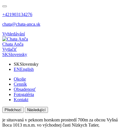
+421903134276
chata@chata-anca.sk
Vyhledávání
Chata Anča
Vytlačiť
SK
Slovensky
SK
Slovensky
EN
English
Okolie
Cenník
Obsadenosť
Fotogaléria
Kontakt
Předchozí
Následující
je situovaná v peknom horskom prostredí 700m za obcou Vyšná
Boca 1013 m.n.m. vo východnej časti Nízkych Tatier,