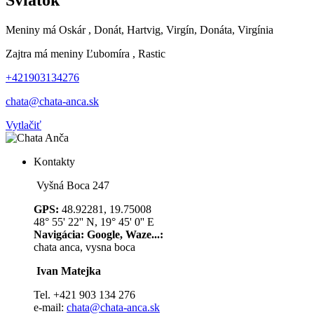
Sviatok
Meniny má
Oskár
, Donát, Hartvig, Virgín, Donáta, Virgínia
Zajtra má meniny
Ľubomíra
, Rastic
+421903134276
chata@chata-anca.sk
Vytlačiť
Kontakty
Vyšná Boca 247
GPS:
48.92281, 19.75008
48° 55' 22'' N, 19° 45' 0'' E
Navigácia: Google, Waze...:
chata anca, vysna boca
Ivan Matejka
Tel. +421 903 134 276
e-mail:
chata@chata-anca.sk