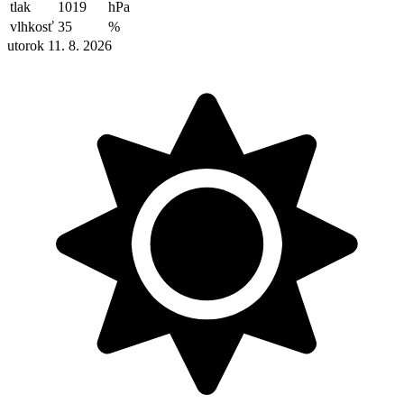
tlak
1019
hPa
vlhkosť
35
%
utorok 11. 8. 2026